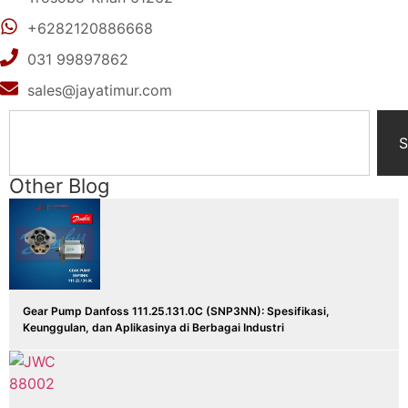
+6282120886668
031 99897862
sales@jayatimur.com
S
Other Blog
Gear Pump Danfoss 111.25.131.0C (SNP3NN): Spesifikasi,
Keunggulan, dan Aplikasinya di Berbagai Industri