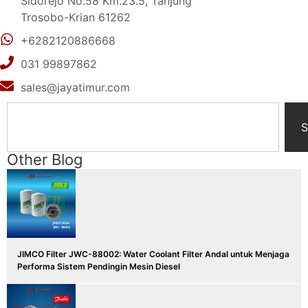
Sidorejo No.58 Km.23.5, Tanjung
Trosobo-Krian 61262
+6282120886668
031 99897862
sales@jayatimur.com
S
Other Blog
JIMCO Filter JWC-88002: Water Coolant Filter Andal untuk Menjaga
Performa Sistem Pendingin Mesin Diesel