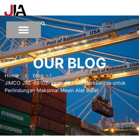
OUR BLOG
Home
/
blog
/
JIMCO JAE-88102: Inner Air Filter Berkualitas untuk
Perlindungan Maksimal Mesin Alat Berat